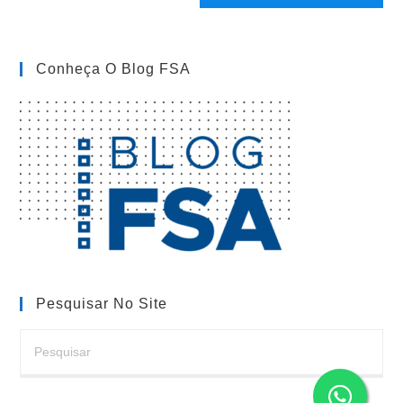
site
(opcional)
Conheça O Blog FSA
Pesquisar No Site