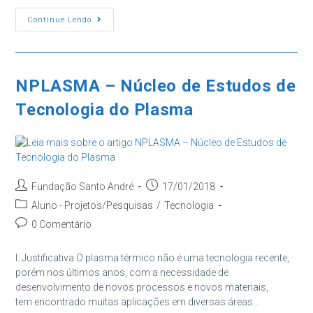
post:
Tecnologia
Continue Lendo
Em
Comércio
Exterior
NPLASMA – Núcleo de Estudos de
Tecnologia do Plasma
Autor
Post
Fundação Santo André
17/01/2018
do
publicado:
Categoria
Aluno - Projetos/Pesquisas
/
Tecnologia
post:
do
Comentários
0 Comentário
post:
do
post:
I. Justificativa O plasma térmico não é uma tecnologia recente,
porém nos últimos anos, com a necessidade de
desenvolvimento de novos processos e novos materiais,
tem encontrado muitas aplicações em diversas áreas…