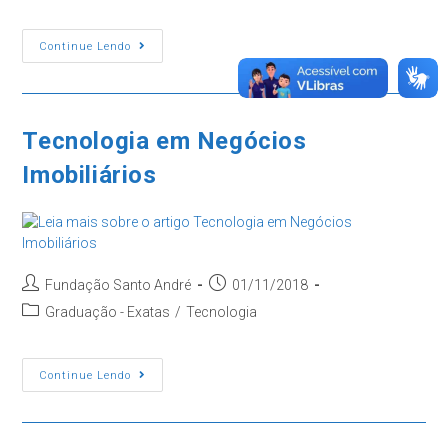
do
post:
Tecnologia
Continue Lendo
Em
Banco
De
Dados
Tecnologia em Negócios
Imobiliários
Autor
Post
Fundação Santo André
01/11/2018
do
publicado:
Categoria
Graduação - Exatas
/
Tecnologia
post:
do
post:
Tecnologia
Continue Lendo
Em
Negócios
Imobiliários