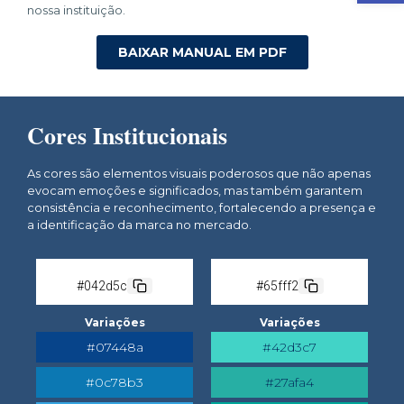
nossa instituição.
BAIXAR MANUAL EM PDF
Cores Institucionais
As cores são elementos visuais poderosos que não apenas
evocam emoções e significados, mas também garantem
consistência e reconhecimento, fortalecendo a presença e
a identificação da marca no mercado.
#042d5c
#65fff2
Variações
Variações
#07448a
#42d3c7
#0c78b3
#27afa4