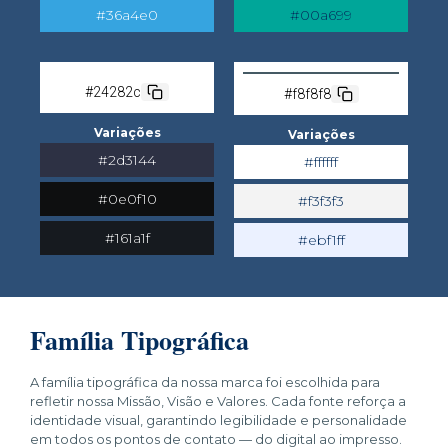
#36a4e0
#00a699
#24282c
#f8f8f8
Variações
Variações
#2d3144
#ffffff
#0e0f10
#f3f3f3
#161a1f
#ebf1ff
Família Tipográfica
A família tipográfica da nossa marca foi escolhida para
refletir nossa Missão, Visão e Valores. Cada fonte reforça a
identidade visual, garantindo legibilidade e personalidade
em todos os pontos de contato — do digital ao impresso.