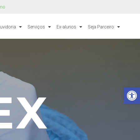
uno
uvidoria
Serviços
Ex-alunos
Seja Parceiro
Barra de Ferramentas Aberta