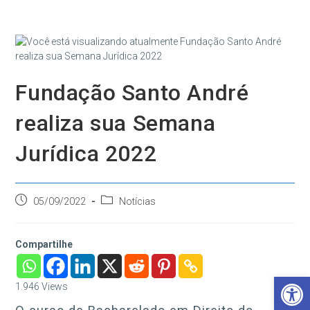
Ir
para
o
conteúdo
Fundação Santo André
realiza sua Semana
Jurídica 2022
Post
Categoria
05/09/2022
Notícias
publicado:
do
post:
Compartilhe
Barra de Ferramentas Aberta
1.946
Views