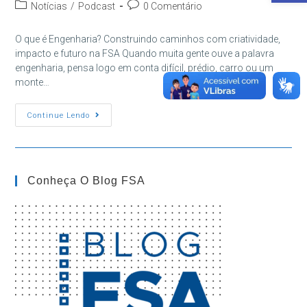
do
publicado:
Categoria
Comentários
Notícias
/
Podcast
0 Comentário
post:
do
do
post:
post:
O que é Engenharia? Construindo caminhos com criatividade,
impacto e futuro na FSA Quando muita gente ouve a palavra
engenharia, pensa logo em conta difícil, prédio, carro ou um
monte…
O
Continue Lendo
Que
É
Engenharia?
Entenda
Como
A
Conheça O Blog FSA
Área
Transforma
Ideias
Em
Soluções
Reais