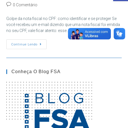
do
publicado:
do
Comentários
0 Comentário
post:
post:
do
post:
Golpe da nota fiscal no CPF: como identificar e se proteger Se
você recebeu um e-mail dizendo que uma nota fiscal foi emitida
no seu CPF, vale ficar atento: esse…
Golpe
Continue Lendo
Da
Nota
Fiscal
No
CPF:
Como
Conheça O Blog FSA
Identificar
E
Se
Proteger