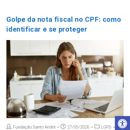
Ir
para
o
Golpe da nota fiscal no CPF: como
conteúdo
identificar e se proteger
Barra de Ferramentas Aberta
Autor
Post
Categoria
Fundação Santo André
27/05/2026
LGPD