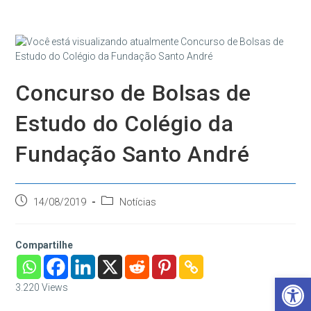
Ir
para
o
conteúdo
Concurso de Bolsas de
Estudo do Colégio da
Fundação Santo André
Post
Categoria
14/08/2019
Notícias
publicado:
do
post:
Compartilhe
Barra de Ferramentas Aberta
3.220
Views