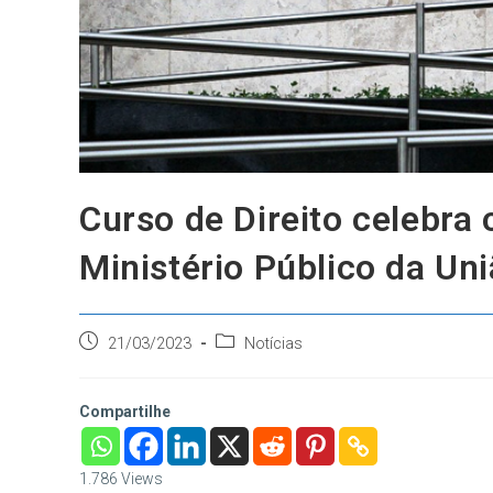
Curso de Direito celebra
Ministério Público da Un
Post
Categoria
21/03/2023
Notícias
publicado:
do
post:
Compartilhe
1.786
Views