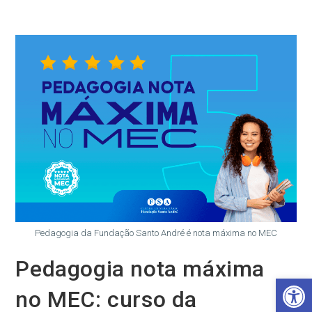
Ir
para
o
conteúdo
Pedagogia da Fundação Santo André é nota máxima no MEC
Pedagogia nota máxima
Barra de Ferramentas Aberta
no MEC: curso da