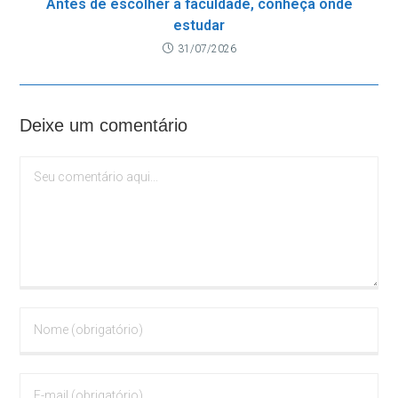
Antes de escolher a faculdade, conheça onde
estudar
31/07/2026
Deixe um comentário
Comentário
Digite
seu
nome
ou
Digite
nome