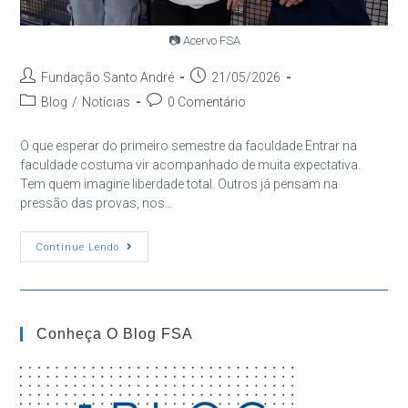
📷 Acervo FSA
Autor
Post
Fundação Santo André
21/05/2026
do
publicado:
Categoria
Comentários
Blog
/
Notícias
0 Comentário
post:
do
do
post:
post:
O que esperar do primeiro semestre da faculdade Entrar na
faculdade costuma vir acompanhado de muita expectativa.
Tem quem imagine liberdade total. Outros já pensam na
pressão das provas, nos…
O
Continue Lendo
Que
Esperar
Do
Primeiro
Semestre
Da
Conheça O Blog FSA
Faculdade