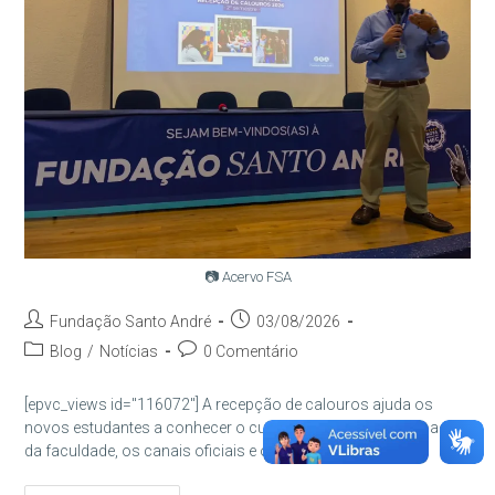
📷 Acervo FSA
Autor
Post
Fundação Santo André
03/08/2026
do
publicado:
Categoria
Comentários
Blog
/
Notícias
0 Comentário
post:
do
do
post:
post:
[epvc_views id="116072"] A recepção de calouros ajuda os
novos estudantes a conhecer o curso, os colegas, os espaços
da faculdade, os canais oficiais e os serviços de apoio.