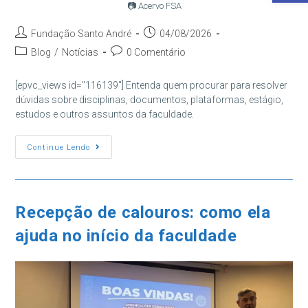
📷 Acervo FSA
Autor
Post
Fundação Santo André
04/08/2026
do
publicado:
Categoria
Comentários
Blog
/
Notícias
0 Comentário
post:
do
do
post:
post:
[epvc_views id="116139"] Entenda quem procurar para resolver
dúvidas sobre disciplinas, documentos, plataformas, estágio,
estudos e outros assuntos da faculdade.
Dúvidas
Continue Lendo
Na
Faculdade:
Quem
Procurar
Em
Cada
Recepção de calouros: como ela
Situação?
ajuda no início da faculdade