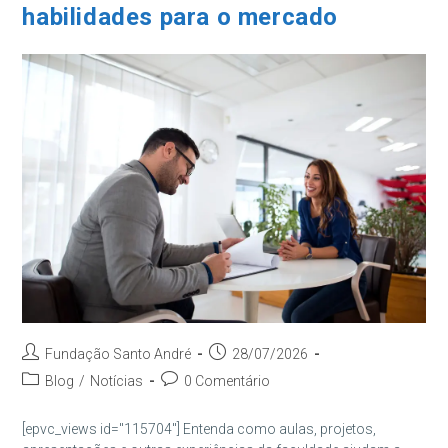
habilidades para o mercado
Autor
Post
Fundação Santo André
28/07/2026
do
publicado:
Categoria
Comentários
Blog
/
Notícias
0 Comentário
post:
do
do
post:
post:
[epvc_views id="115704"] Entenda como aulas, projetos,