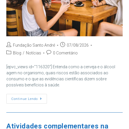
Autor
Post
Fundação Santo André
07/08/2026
do
publicado:
Categoria
Comentários
Blog
/
Notícias
0 Comentário
post:
do
do
post:
post:
[epvc_views id="116320"] Entenda como a cerveja e o álcool
agem no organismo, quais riscos estão associados ao
consumo e o que as evidências científicas dizem sobre
possíveis benefícios à saúde.
Cerveja
Continue Lendo
Faz
Mal
À
Saúde?
Entenda
Os
Atividades complementares na
Efeitos