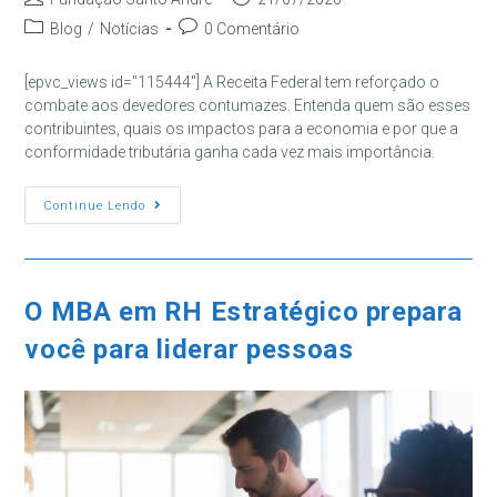
do
publicado:
Categoria
Comentários
Blog
/
Notícias
0 Comentário
post:
do
do
post:
post:
[epvc_views id="115444"] A Receita Federal tem reforçado o
combate aos devedores contumazes. Entenda quem são esses
contribuintes, quais os impactos para a economia e por que a
conformidade tributária ganha cada vez mais importância.
Devedores
Continue Lendo
Contumazes:
O
Que
Muda
Com
A
O MBA em RH Estratégico prepara
Receita
Federal
você para liderar pessoas