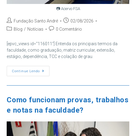
📷 Acervo FSA
Autor
Post
Fundação Santo André
02/08/2026
do
publicado:
Categoria
Comentários
Blog
/
Notícias
0 Comentário
post:
do
do
post:
post:
[epvc_views id="116011"] Entenda os principais termos da
faculdade, como graduação, matriz curricular, extensão,
estágio, dependência, TCC e colação de grau.
Glossário
Continue Lendo
Da
Faculdade:
Principais
Termos
Universitários
Como funcionam provas, trabalhos
e notas na faculdade?