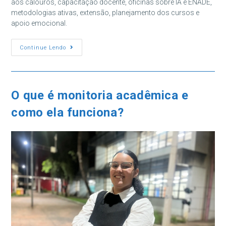
aos calouros, capacitação docente, oficinas sobre IA e ENADE,
metodologias ativas, extensão, planejamento dos cursos e
apoio emocional.
11ª
Continue Lendo
Semana
De
Inovação
Acadêmica
Da
FSA
O que é monitoria acadêmica e
como ela funciona?