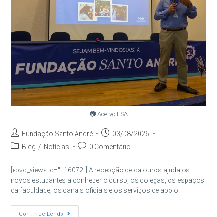
📷 Acervo FSA
Autor
Post
Fundação Santo André
03/08/2026
do
publicado:
Categoria
Comentários
Blog
/
Notícias
0 Comentário
post:
do
do
post:
post:
[epvc_views id="116072"] A recepção de calouros ajuda os
novos estudantes a conhecer o curso, os colegas, os espaços
da faculdade, os canais oficiais e os serviços de apoio.
Recepção
Continue Lendo