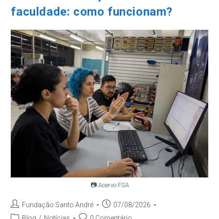
Do
faculdade: como funcionam?
Álcool
📷 Acervo FSA
Autor
Post
Fundação Santo André
07/08/2026
do
publicado:
Categoria
Comentários
Blog
/
Notícias
0 Comentário