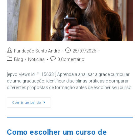
Autor
Post
Fundação Santo André
25/07/2026
do
publicado:
Categoria
Comentários
Blog
/
Notícias
0 Comentário
post:
do
do
post:
post:
[epvc_views id="115633"] Aprenda a analisar a grade curricular
de uma graduação, identificar disciplinas práticas e comparar
diferentes propostas de formação antes de escolher seu curso.
Como
Continue Lendo
Analisar
A
Grade
Curricular
Antes
De
Como escolher um curso de
Escolher
Um