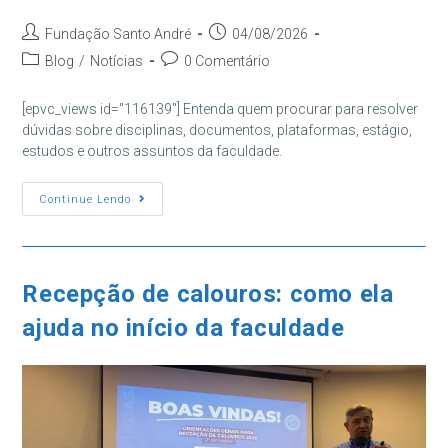
Autor
Post
Fundação Santo André
04/08/2026
do
publicado:
Categoria
Comentários
Blog
/
Notícias
0 Comentário
post:
do
do
post:
post:
[epvc_views id="116139"] Entenda quem procurar para resolver
dúvidas sobre disciplinas, documentos, plataformas, estágio,
estudos e outros assuntos da faculdade.
Dúvidas
Continue Lendo
Na
Faculdade:
Quem
Procurar
Em
Cada
Recepção de calouros: como ela
Situação?
ajuda no início da faculdade