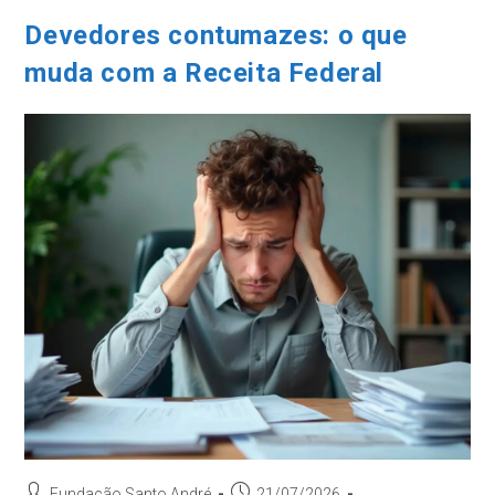
Por
Que
Devedores contumazes: o que
Atividades
Práticas
muda com a Receita Federal
Fazem
Diferença
Autor
Post
Fundação Santo André
21/07/2026