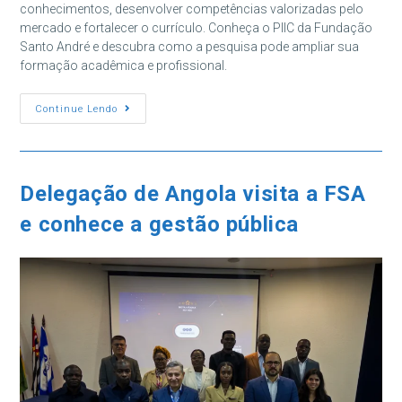
conhecimentos, desenvolver competências valorizadas pelo
mercado e fortalecer o currículo. Conheça o PIIC da Fundação
Santo André e descubra como a pesquisa pode ampliar sua
formação acadêmica e profissional.
PIIC:
Continue Lendo
Como
A
Iniciação
Científica
Fortalece
Graduação
Delegação de Angola visita a FSA
E
Carreira
e conhece a gestão pública