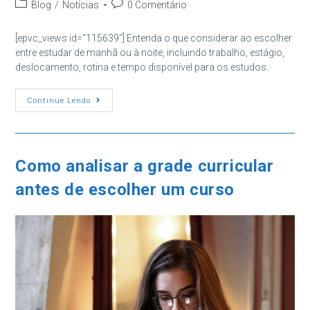
Categoria
Comentários
Blog
/
Notícias
0 Comentário
post:
do
do
post:
post:
[epvc_views id="115639"] Entenda o que considerar ao escolher
entre estudar de manhã ou à noite, incluindo trabalho, estágio,
deslocamento, rotina e tempo disponível para os estudos.
Faculdade
Continue Lendo
De
Manhã
Ou
À
Noite:
Como
Como analisar a grade curricular
Escolher
O
antes de escolher um curso
Turno