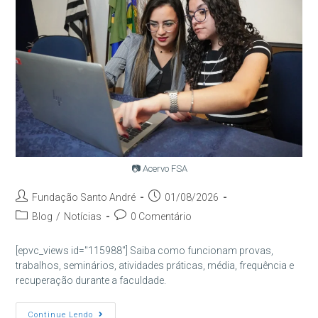
📷 Acervo FSA
Autor
Post
Fundação Santo André
01/08/2026
do
publicado:
Categoria
Comentários
Blog
/
Notícias
0 Comentário
post:
do
do
post:
post:
[epvc_views id="115988"] Saiba como funcionam provas,
trabalhos, seminários, atividades práticas, média, frequência e
recuperação durante a faculdade.
Como
Continue Lendo