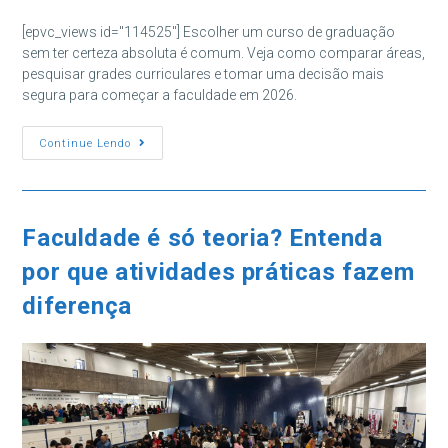
do
do
post:
post:
[epvc_views id="114525"] Escolher um curso de graduação
sem ter certeza absoluta é comum. Veja como comparar áreas,
pesquisar grades curriculares e tomar uma decisão mais
segura para começar a faculdade em 2026.
Como
Continue Lendo
Escolher
Um
Curso
De
Graduação
Com
Faculdade é só teoria? Entenda
Dúvidas
por que atividades práticas fazem
diferença