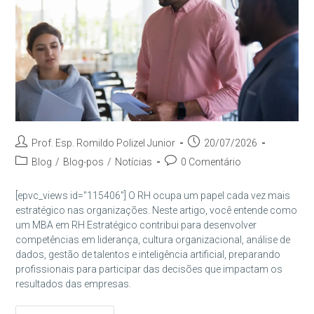
Autor
Post
Prof. Esp. Romildo Polizel Junior
20/07/2026
do
publicado:
Categoria
Comentários
Blog
/
Blog-pos
/
Notícias
0 Comentário
post:
do
do
post:
post:
[epvc_views id="115406"] O RH ocupa um papel cada vez mais
estratégico nas organizações. Neste artigo, você entende como
um MBA em RH Estratégico contribui para desenvolver
competências em liderança, cultura organizacional, análise de
dados, gestão de talentos e inteligência artificial, preparando
profissionais para participar das decisões que impactam os
resultados das empresas.