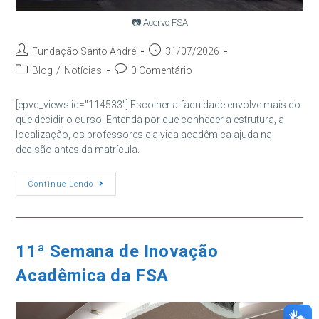
📷 Acervo FSA
Autor
Post
Fundação Santo André
31/07/2026
do
publicado:
Categoria
Comentários
Blog
/
Notícias
0 Comentário
post:
do
do
post:
post:
[epvc_views id="114533"] Escolher a faculdade envolve mais do
que decidir o curso. Entenda por que conhecer a estrutura, a
localização, os professores e a vida acadêmica ajuda na
decisão antes da matrícula.
Antes
Continue Lendo
De
Escolher
A
Faculdade,
Conheça
Onde
11ª Semana de Inovação
Estudar
Acadêmica da FSA