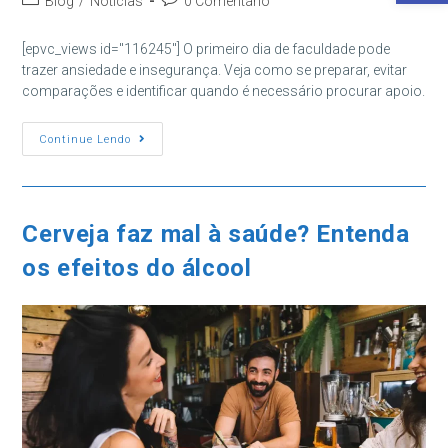
Blog
/
Notícias
0 Comentário
post:
do
do
post:
post:
[epvc_views id="116245"] O primeiro dia de faculdade pode
trazer ansiedade e insegurança. Veja como se preparar, evitar
comparações e identificar quando é necessário procurar apoio.
Ansiedade
Continue Lendo
Antes
Do
Primeiro
Dia
De
Faculdade:
Cerveja faz mal à saúde? Entenda
Como
Lidar
os efeitos do álcool