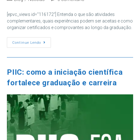
post:
do
do
post:
post:
[epvc_views id="116172"] Entenda o que são atividades
complementares, quais experiências podem ser aceitas e como
organizar certificados e comprovantes ao longo da graduação.
Atividades
Continue Lendo
Complementares
Na
Faculdade:
Como
Funcionam?
PIIC: como a iniciação científica
fortalece graduação e carreira