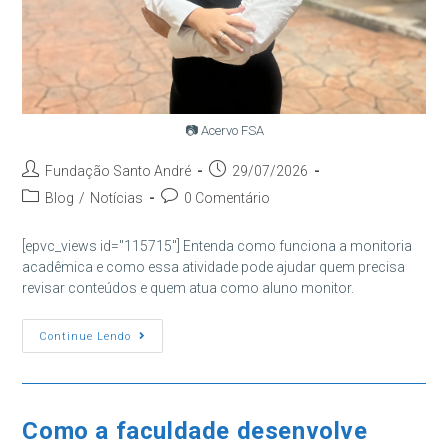
📷 Acervo FSA
Autor
Post
Fundação Santo André
29/07/2026
do
publicado:
Categoria
Comentários
Blog
/
Notícias
0 Comentário
post:
do
do
post:
post:
[epvc_views id="115715"] Entenda como funciona a monitoria
acadêmica e como essa atividade pode ajudar quem precisa
revisar conteúdos e quem atua como aluno monitor.
O
Continue Lendo
Que
É
Monitoria
Acadêmica
E
Como
Como a faculdade desenvolve
Ela
Funciona?