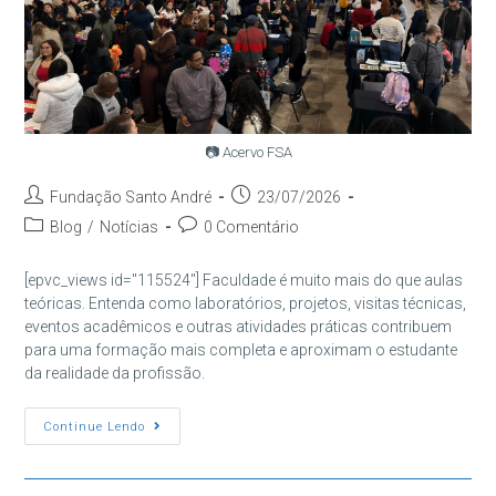
📷 Acervo FSA
Autor
Post
Fundação Santo André
23/07/2026
do
publicado:
Categoria
Comentários
Blog
/
Notícias
0 Comentário
post:
do
do
post:
post:
[epvc_views id="115524"] Faculdade é muito mais do que aulas
teóricas. Entenda como laboratórios, projetos, visitas técnicas,
eventos acadêmicos e outras atividades práticas contribuem
para uma formação mais completa e aproximam o estudante
da realidade da profissão.
Faculdade
Continue Lendo
É
Só
Teoria?
Entenda