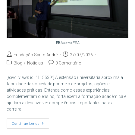
📷 Acervo FSA
Autor
Post
Fundação Santo André
27/07/2026
do
publicado:
Categoria
Comentários
Blog
/
Notícias
0 Comentário
post:
do
do
post:
post:
[epvc_views id="115539"] A extensão universitária aproxima a
faculdade da sociedade por meio de projetos, ações e
atividades práticas. Entenda como essas experiências
complementam o ensino, fortalecem a formação acadêmica e
ajudam a desenvolver competências importantes para a
carreira.
O
Continue Lendo
Que
É