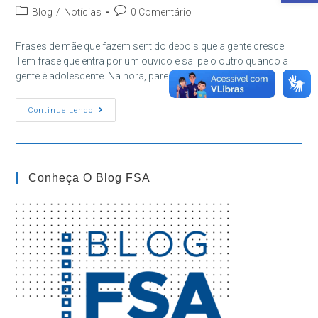
do
publicado:
Categoria
Comentários
Blog
/
Notícias
0 Comentário
post:
do
do
post:
post:
Frases de mãe que fazem sentido depois que a gente cresce
Tem frase que entra por um ouvido e sai pelo outro quando a
gente é adolescente. Na hora, parece…
Frases
Continue Lendo
De
Mãe
Que
Fazem
Sentido
Depois
Conheça O Blog FSA
Que
A
Gente
Cresce