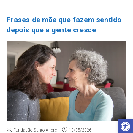
Ir
para
o
Frases de mãe que fazem sentido
conteúdo
depois que a gente cresce
Barra de Ferramentas Aberta
Autor
Post
Fundação Santo André
10/05/2026