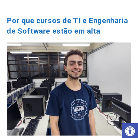
Ir
para
o
Por que cursos de TI e Engenharia
conteúdo
de Software estão em alta
Barra de Ferramentas Aberta