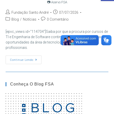
📷 Acervo FSA
Autor
Post
Fundação Santo André
07/07/2026
do
publicado:
Categoria
Comentários
Blog
/
Notícias
0 Comentário
post:
do
do
post:
post:
[epvc_views id="114704"]Saiba por que a procura por cursos de
TI e Engenharia de Software continua crescendo e conheça as
oportunidades da área de tecnologia para estudantes e
profissionais.
Por
Continue Lendo
Que
Cursos
De
TI
E
Engenharia
Conheça O Blog FSA
De
Software
Estão
Em
Alta