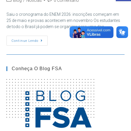
Blog
/
Notícias
0 Comentário
post:
do
do
post:
post:
Saiu o cronograma do ENEM 2026: inscrições começam em
25 de maio e provas acontecem em novembro Os estudantes
de todo o Brasil já podem se organizar para uma das…
ENEM
Continue Lendo
2026:
Veja
Datas
De
Inscrição
E
Conheça O Blog FSA
Provas