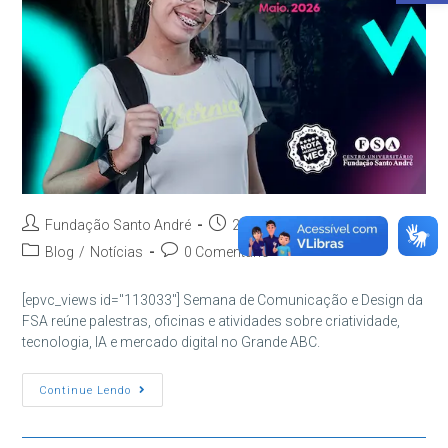
Autor
Post
Fundação Santo André
25/05/2026
do
publicado:
Categoria
Comentários
Blog
/
Notícias
0 Comentário
post:
do
do
post:
post:
[epvc_views id="113033"] Semana de Comunicação e Design da
FSA reúne palestras, oficinas e atividades sobre criatividade,
tecnologia, IA e mercado digital no Grande ABC.
Semana
Continue Lendo
De
Comunicação
E
Design