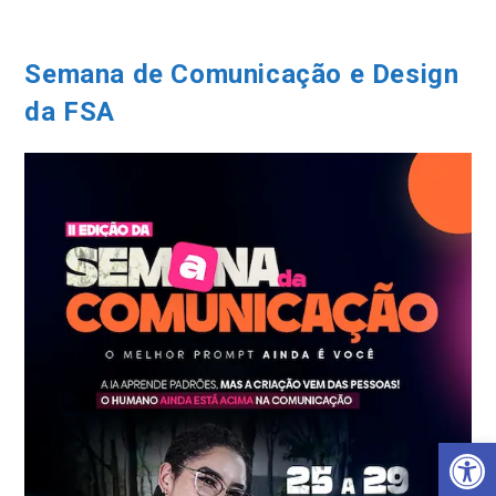
Ir
para
o
Semana de Comunicação e Design
conteúdo
da FSA
Barra de Ferramentas Aberta