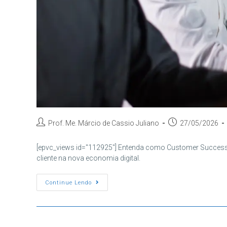
Autor
Post
Prof. Me. Márcio de Cassio Juliano
27/05/2026
do
publicado:
post:
[epvc_views id="112925"] Entenda como Customer Success 
cliente na nova economia digital.
Customer
Continue Lendo
Success
E
UX:
Por
Que
O