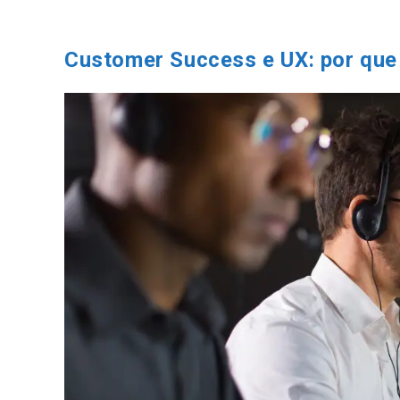
Ir
para
o
Customer Success e UX: por que o
conteúdo