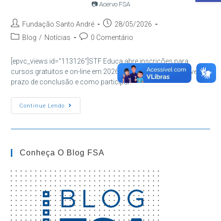
📷 Acervo FSA
Autor
Post
Fundação Santo André
28/05/2026
do
publicado:
Categoria
Comentários
Blog
/
Notícias
0 Comentário
post:
do
do
post:
post:
[epvc_views id="113126"]STF Educa abre inscrições para
cursos gratuitos e on-line em 2026. Confira temas disponíveis,
prazo de conclusão e como participar.
STF
Continue Lendo
Educa
Abre
Inscrições
Para
Cursos
Gratuitos
Conheça O Blog FSA
E
On-
Line
Em
2026