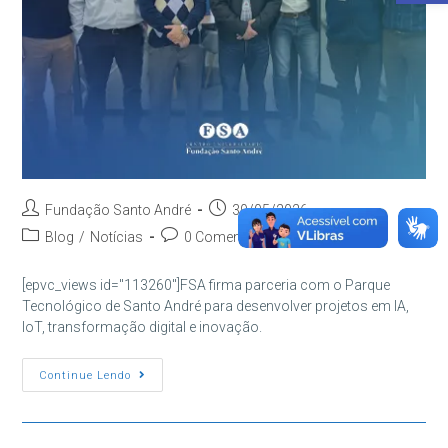
Autor
Post
Fundação Santo André
30/05/2026
do
publicado:
Categoria
Comentários
Blog
/
Notícias
0 Comentário
post:
do
do
post:
post:
[epvc_views id="113260"]FSA firma parceria com o Parque
Tecnológico de Santo André para desenvolver projetos em IA,
IoT, transformação digital e inovação.
FSA
Continue Lendo
Firma
Parceria
Com
Parque
Tecnológico