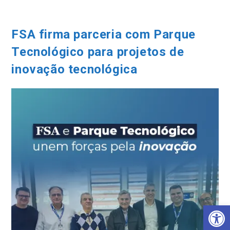
Ir
para
o
FSA firma parceria com Parque
conteúdo
Tecnológico para projetos de
inovação tecnológica
Barra de Ferramentas Aberta