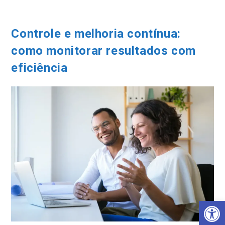
Ir
para
o
Controle e melhoria contínua:
conteúdo
como monitorar resultados com
eficiência
Barra de Ferramentas Aberta