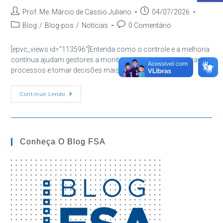
Autor
Post
Prof. Me. Márcio de Cassio Juliano
04/07/2026
do
publicado:
Categoria
Comentários
Blog
/
Blog-pos
/
Notícias
0 Comentário
post:
do
do
post:
post:
[epvc_views id="113596"]Entenda como o controle e a melhoria
contínua ajudam gestores a monitorar indicadores, otimizar
processos e tomar decisões mais eficientes.
Controle
Continue Lendo
E
Melhoria
Contínua:
Como
Monitorar
Resultados
Conheça O Blog FSA
Com
Eficiência