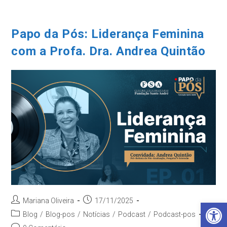
Ir
para
o
Papo da Pós: Liderança Feminina
conteúdo
com a Profa. Dra. Andrea Quintão
Autor
Post
Mariana Oliveira
17/11/2025
Barra de Ferramentas Aberta
do
publicado:
Categoria
Blog
/
Blog-pos
/
Notícias
/
Podcast
/
Podcast-pos
post:
do
Comentários