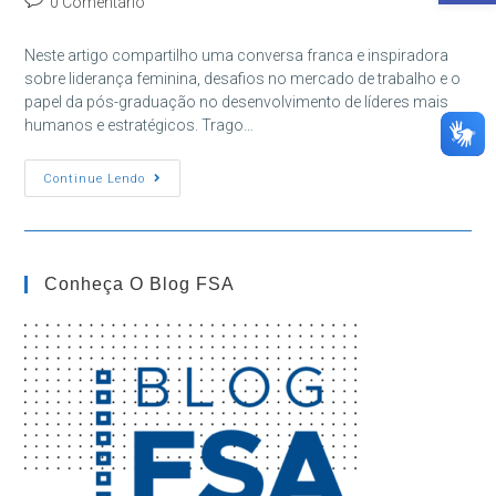
0 Comentário
post:
do
post:
Neste artigo compartilho uma conversa franca e inspiradora
sobre liderança feminina, desafios no mercado de trabalho e o
papel da pós-graduação no desenvolvimento de líderes mais
humanos e estratégicos. Trago…
Papo
Continue Lendo
Da
Pós:
Liderança
Feminina
Com
A
Conheça O Blog FSA
Profa.
Dra.
Andrea
Quintão