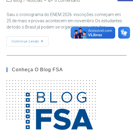
Blog
/
Notícias
0 Comentário
post:
do
do
post:
post:
Saiu o cronograma do ENEM 2026: inscrições começam em
25 de maio e provas acontecem em novembro Os estudantes
de todo o Brasil já podem se organizar para uma das…
ENEM
Continue Lendo
2026:
Veja
Datas
De
Inscrição
E
Conheça O Blog FSA
Provas