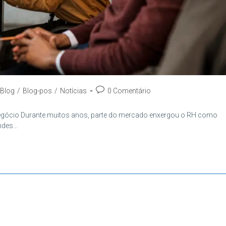
egoria
Comentários
Blog
/
Blog-pos
/
Notícias
0 Comentário
do
t:
post:
gócio Durante muitos anos, parte do mercado enxergou o RH como
andes…