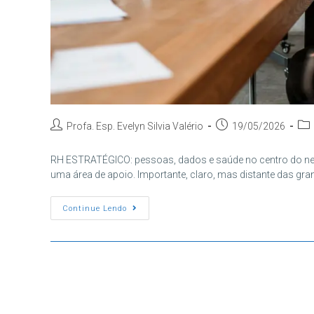
Autor
Post
Cat
Profa. Esp. Evelyn Silvia Valério
19/05/2026
do
publicado:
do
post:
pos
RH ESTRATÉGICO: pessoas, dados e saúde no centro do ne
uma área de apoio. Importante, claro, mas distante das gr
RH
Continue Lendo
Estratégico:
Gestão
De
Pessoas
Virou
Peça-
Chave
Nas
Empresas