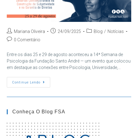
Autor
Post
Categoria
Mariana Oliveira
24/09/2025
Blog
/
Notícias
do
publicado:
do
Comentários
0 Comentário
post:
post:
do
post:
Entre os dias 25 e 29 de agosto aconteceu a 14ª Semana de
Psicologia da Fundação Santo André — um evento que colocou
em destaque as conexões entre Psicologia, Universidade,…
VEJA
Continue Lendo
COMO
FOI
A
14º
SEMANA
DA
Conheça O Blog FSA
PSICOLOGIA
DA
FSA