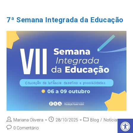
Ir
para
o
7ª Semana Integrada da Educação
conteúdo
Barra de Ferramentas Aberta
Autor
Post
Categoria
Mariana Oliveira
28/10/2025
Blog
/
Notícias
do
publicado:
do
Comentários
0 Comentário
post:
post: