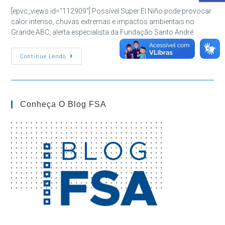
post:
post:
[epvc_views id="112909"] Possível Super El Niño pode provocar
calor intenso, chuvas extremas e impactos ambientais no
Grande ABC, alerta especialista da Fundação Santo André.
Super
Continue Lendo
El
Niño
Pode
Afetar
O
Clima
Conheça O Blog FSA
No
Grande
ABC