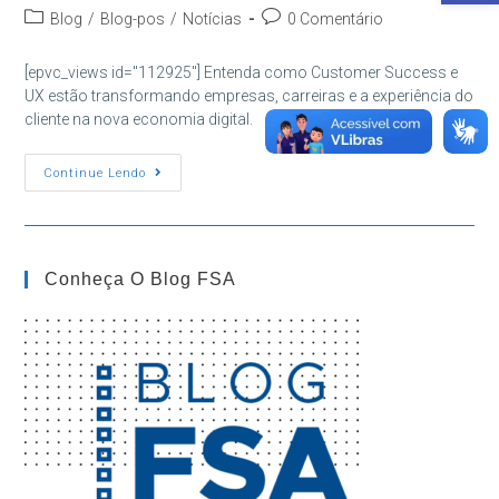
do
publicado:
Categoria
Comentários
Blog
/
Blog-pos
/
Notícias
0 Comentário
post:
do
do
post:
post:
[epvc_views id="112925"] Entenda como Customer Success e
UX estão transformando empresas, carreiras e a experiência do
cliente na nova economia digital.
Customer
Continue Lendo
Success
E
UX:
Por
Que
O
Conheça O Blog FSA
Foco
No
Cliente
Virou
Prioridade