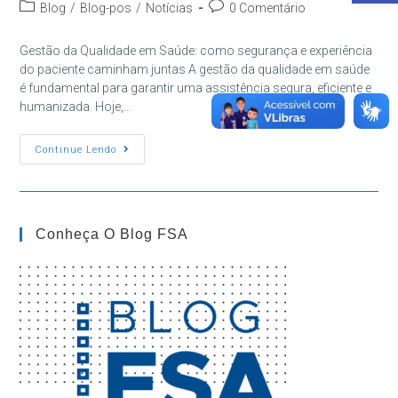
do
publicado:
Categoria
Comentários
Blog
/
Blog-pos
/
Notícias
0 Comentário
post:
do
do
post:
post:
Gestão da Qualidade em Saúde: como segurança e experiência
do paciente caminham juntas A gestão da qualidade em saúde
é fundamental para garantir uma assistência segura, eficiente e
humanizada. Hoje,…
Gestão
Continue Lendo
Da
Qualidade
Em
Saúde:
Segurança
E
Conheça O Blog FSA
Experiência
Do
Paciente