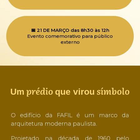
📅 21 DE MARÇO das 8h30 às 12h
Evento comemorativo para público
externo
prédio
símbolo
Um
que virou
O edifício da FAFIL é um marco da
arquitetura moderna paulista.
Projetado na década de 1960 pelo