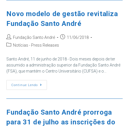
Gestão
Da
Fundação
Novo modelo de gestão revitaliza
Santo
André
Fundação Santo André
Autor
Post
Fundação Santo André
11/06/2018
do
publicado:
Categoria
Notícias - Press Releases
post:
do
post:
Santo André, 11 de junho de 2018 - Dois meses depois de ter
assumido a administração superior da Fundação Santo André
(FSA), que mantém o Centro Universitário (CUFSA) e o…
Novo
Continue Lendo
Modelo
De
Gestão
Revitaliza
Fundação
Santo
Fundação Santo André prorroga
André
para 31 de julho as inscrições do