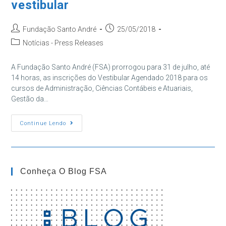
vestibular
Autor
Post
Fundação Santo André
25/05/2018
do
publicado:
Categoria
Notícias - Press Releases
post:
do
post:
A Fundação Santo André (FSA) prorrogou para 31 de julho, até
14 horas, as inscrições do Vestibular Agendado 2018 para os
cursos de Administração, Ciências Contábeis e Atuariais,
Gestão da…
Fundação
Continue Lendo
Santo
André
Prorroga
Para
31
De
Conheça O Blog FSA
Julho
As
Inscrições
Do
Vestibular