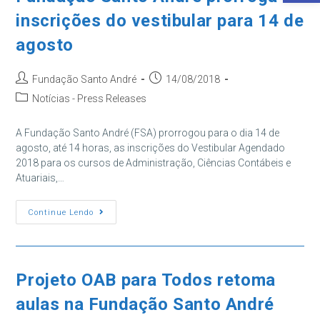
2019
inscrições do vestibular para 14 de
E
Lança
Três
agosto
Novos
Cursos
Autor
Post
Fundação Santo André
14/08/2018
do
publicado:
Categoria
Notícias - Press Releases
post:
do
post:
A Fundação Santo André (FSA) prorrogou para o dia 14 de
agosto, até 14 horas, as inscrições do Vestibular Agendado
2018 para os cursos de Administração, Ciências Contábeis e
Atuariais,…
Fundação
Continue Lendo
Santo
André
Prorroga
As
Inscrições
Do
Projeto OAB para Todos retoma
Vestibular
Para
aulas na Fundação Santo André
14
De