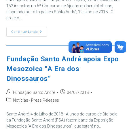
152 inscritos no 6º Concurso de Ajudas do Iberbibliotecas,
disputado por oito países Santo André, 19 julho de 2018 - O
projeto…
Rede
Continue Lendo
Pequenas
Bibliotecas
Vivas
De
Santo
André
Fundação Santo André apoia Expo
Ganha
Apoio
Mesozoica “A Era dos
Da
Unesco
Dinossauros”
Autor
Post
Fundação Santo André
04/07/2018
do
publicado:
Categoria
Notícias - Press Releases
post:
do
post:
Santo André, 4 de julho de 2018 - Alunos do curso de Biologia
da Fundação Santo André (FSA) fazem parte da Exposição
Mesozoica “A Era dos Dinossauros”, que estará no…