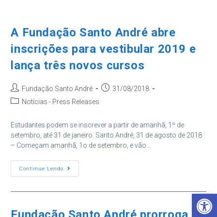
Ir
para
o
A Fundação Santo André abre
conteúdo
inscrições para vestibular 2019 e
lança três novos cursos
Autor
Post
Fundação Santo André
31/08/2018
do
publicado:
Categoria
Notícias - Press Releases
post:
do
post:
Estudantes podem se inscrever a partir de amanhã, 1º de
setembro, até 31 de janeiro. Santo André, 31 de agosto de 2018
– Começam amanhã, 1o de setembro, e vão…
A
Continue Lendo
Fundação
Santo
André
Barra de Ferramentas Aberta
Abre
Inscrições
Para
Fundação Santo André prorroga as
Vestibular