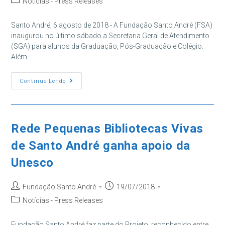
Categoria
Notícias - Press Releases
post:
do
post:
Santo André, 6 agosto de 2018 - A Fundação Santo André (FSA)
inaugurou no último sábado a Secretaria Geral de Atendimento
(SGA) para alunos da Graduação, Pós-Graduação e Colégio.
Além…
FSA
Continue Lendo
Inaugura
Nova
Secretaria
E
Personaliza
Atendimento
Rede Pequenas Bibliotecas Vivas
Aos
Alunos
de Santo André ganha apoio da
Unesco
Autor
Post
Fundação Santo André
19/07/2018
do
publicado:
Categoria
Notícias - Press Releases
post:
do
post:
Fundação Santo André faz parte do Projeto, reconhecido entre