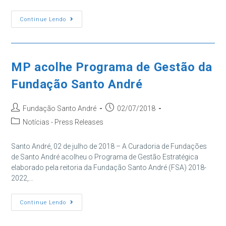
Fundação
Continue Lendo
Santo
André
Apoia
Expo
Mesozoica
“A
MP acolhe Programa de Gestão da
Era
Dos
Fundação Santo André
Dinossauros”
Autor
Post
Fundação Santo André
02/07/2018
do
publicado:
Categoria
Notícias - Press Releases
post:
do
post:
Santo André, 02 de julho de 2018 – A Curadoria de Fundações
de Santo André acolheu o Programa de Gestão Estratégica
elaborado pela reitoria da Fundação Santo André (FSA) 2018-
2022,…
MP
Continue Lendo
Acolhe
Programa
De