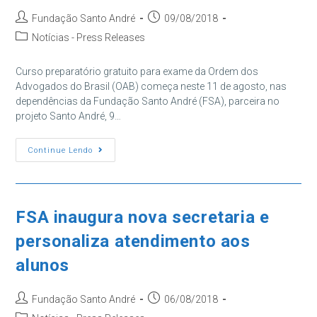
Agosto
Autor
Post
Fundação Santo André
09/08/2018
do
publicado:
Categoria
Notícias - Press Releases
post:
do
post:
Curso preparatório gratuito para exame da Ordem dos
Advogados do Brasil (OAB) começa neste 11 de agosto, nas
dependências da Fundação Santo André (FSA), parceira no
projeto Santo André, 9…
Projeto
Continue Lendo
OAB
Para
Todos
Retoma
Aulas
Na
FSA inaugura nova secretaria e
Fundação
Santo
personaliza atendimento aos
André
alunos
Autor
Post
Fundação Santo André
06/08/2018
do
publicado: