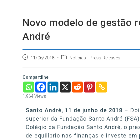
Ir
para
o
Novo modelo de gestão r
conteúdo
André
Post
Categoria
11/06/2018
Notícias - Press Releases
publicado:
do
post:
Compartilhe
1.964
Views
Santo André, 11 de junho de 2018
– Doi
superior da Fundação Santo André (FSA)
Colégio da Fundação Santo André, o pres
de equilíbrio nas finanças e investe em