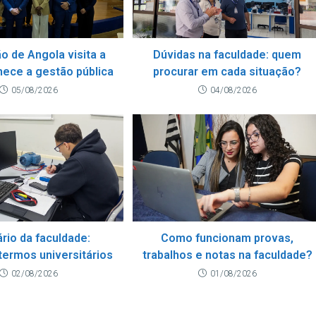
o de Angola visita a
Dúvidas na faculdade: quem
hece a gestão pública
procurar em cada situação?
05/08/2026
04/08/2026
rio da faculdade:
Como funcionam provas,
 termos universitários
trabalhos e notas na faculdade?
02/08/2026
01/08/2026