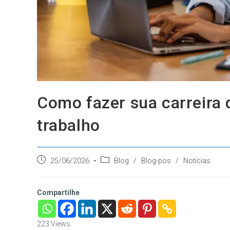
Como fazer sua carreira 
trabalho
Post
Categoria
25/06/2026
Blog
/
Blog-pos
/
Notícias
publicado:
do
post:
Compartilhe
223
Views