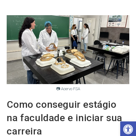
Ir
para
o
conteúdo
📷 Acervo FSA
Como conseguir estágio
na faculdade e iniciar sua
Barra de Ferramentas Aberta
carreira