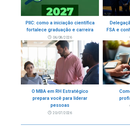
PIIC: como a iniciação científica
Delegaçã
fortalece graduação e carreira
FSA e con
06/08/2026
O MBA em RH Estratégico
Como
prepara você para liderar
prof
pessoas
20/07/2026