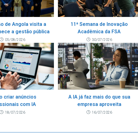
o de Angola visita a
11ª Semana de Inovação
hece a gestão pública
Acadêmica da FSA
05/08/2026
30/07/2026
 criar anúncios
A IA já faz mais do que sua
issionais com IA
empresa aproveita
18/07/2026
16/07/2026