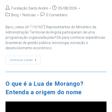
Autor
Post
Fundação Santo André
05/08/2026
do
publicado:
Categoria
Comentários
Blog
/
Notícias
0 Comentário
post:
do
do
post:
post:
[epvc_views id="116165"] Representantes do Ministério da
Administração Territorial de Angola participaram de uma
programação organizada pela FSA para conhecer experiências
brasileiras de gestão pública, tecnologia, inovação e
desenvolvimento econômico.
Delegação
Continue Lendo
De
Angola
Visita
A
FSA
E
O que é a Lua de Morango?
Conhece
A
Entenda a origem do nome
Gestão
Pública