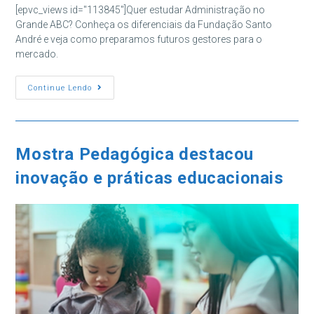
post:
post:
[epvc_views id="113845"]Quer estudar Administração no
Grande ABC? Conheça os diferenciais da Fundação Santo
André e veja como preparamos futuros gestores para o
mercado.
Administração
Continue Lendo
No
Grande
ABC:
Estude
Na
FSA
Mostra Pedagógica destacou
inovação e práticas educacionais