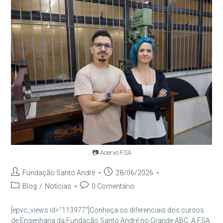
📷 Acervo FSA
Autor
Post
Fundação Santo André
28/06/2026
do
publicado:
Categoria
Comentários
Blog
/
Notícias
0 Comentário
post:
do
do
post:
post:
[epvc_views id="113977"]Conheça os diferenciais dos cursos
de Engenharia da Fundação Santo André no Grande ABC. A FSA