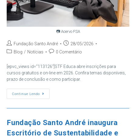
📷 Acervo FSA
Autor
Post
Fundação Santo André
28/05/2026
do
publicado:
Categoria
Comentários
Blog
/
Notícias
0 Comentário
post:
do
do
post:
post:
[epvc_views id="113126"]STF Educa abre inscrições para
cursos gratuitos e on-line em 2026. Confira temas disponíveis,
prazo de conclusão e como participar.
STF
Continue Lendo
Educa
Abre
Inscrições
Para
Cursos
Gratuitos
Fundação Santo André inaugura
E
On-
Escritório de Sustentabilidade e
Line