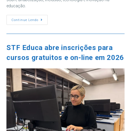
educação.
Mostra
Continue Lendo
Pedagógica
Destacou
Inovação
E
Práticas
Educacionais
STF Educa abre inscrições para
cursos gratuitos e on-line em 2026