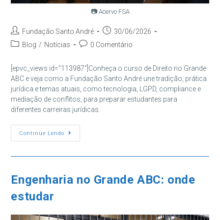
📷 Acervo FSA
Autor
Post
Fundação Santo André
30/06/2026
do
publicado:
Categoria
Comentários
Blog
/
Notícias
0 Comentário
post:
do
do
post:
post:
[epvc_views id="113987"]Conheça o curso de Direito no Grande
ABC e veja como a Fundação Santo André une tradição, prática
jurídica e temas atuais, como tecnologia, LGPD, compliance e
mediação de conflitos, para preparar estudantes para
diferentes carreiras jurídicas.
Curso
Continue Lendo
De
Direito
No
Grande
ABC:
Conheça
Engenharia no Grande ABC: onde
A
Formação
estudar
Da
FSA