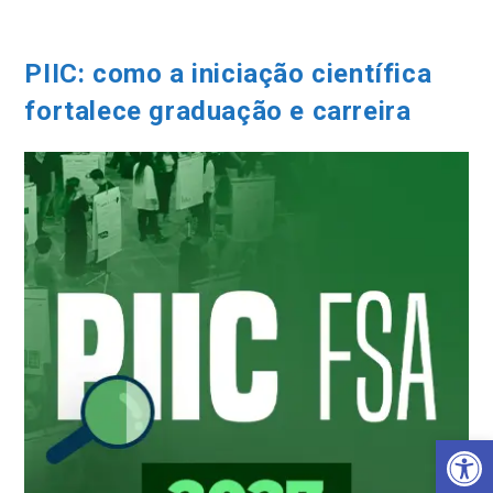
Ir
para
o
PIIC: como a iniciação científica
conteúdo
fortalece graduação e carreira
Barra de Ferramentas Aberta