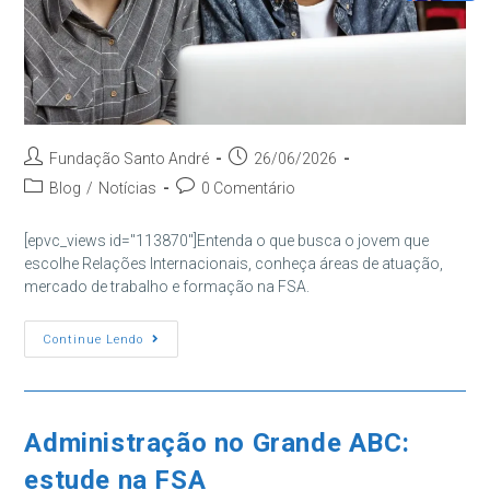
Autor
Post
Fundação Santo André
26/06/2026
do
publicado:
Categoria
Comentários
Blog
/
Notícias
0 Comentário
post:
do
do
post:
post:
[epvc_views id="113870"]Entenda o que busca o jovem que
escolhe Relações Internacionais, conheça áreas de atuação,
mercado de trabalho e formação na FSA.
Relações
Continue Lendo
Internacionais:
Mercado
De
Trabalho
E
Carreira
Administração no Grande ABC:
estude na FSA