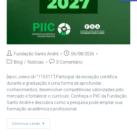
Autor
Post
Fundação Santo André
06/08/2026
do
publicado:
Categoria
Comentários
Blog
/
Notícias
0 Comentário
post:
do
do
post:
post:
[epvc_views id="115311"] Participar da iniciação científica
durante a graduação é uma forma de aprofundar
conhecimentos, desenvolver competências valorizadas pelo
mercado e fortalecer o currículo. Conheça o PIIC da Fundação
Santo André e descubra como a pesquisa pode ampliar sua
formação acadêmica e profissional.
PIIC:
Continue Lendo
Como
A
Iniciação