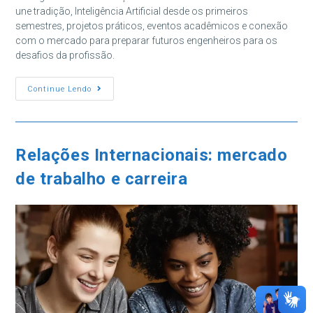
une tradição, Inteligência Artificial desde os primeiros
semestres, projetos práticos, eventos acadêmicos e conexão
com o mercado para preparar futuros engenheiros para os
desafios da profissão.
Engenharia
Continue Lendo
No
Grande
ABC:
Onde
Estudar
Relações Internacionais: mercado
de trabalho e carreira