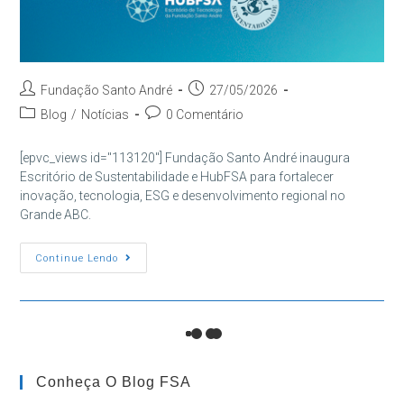
Autor
Post
Fundação Santo André
27/05/2026
do
publicado:
Categoria
Comentários
Blog
/
Notícias
0 Comentário
post:
do
do
post:
post:
[epvc_views id="113120"] Fundação Santo André inaugura
Escritório de Sustentabilidade e HubFSA para fortalecer
inovação, tecnologia, ESG e desenvolvimento regional no
Grande ABC.
Fundação
Continue Lendo
Santo
André
Inaugura
Escritório
De
Sustentabilidade
E
Hub
De
Conheça O Blog FSA
Tecnologia