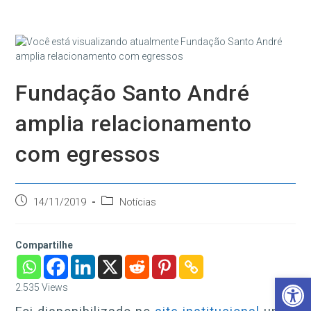
Ir
para
o
conteúdo
Fundação Santo André
amplia relacionamento
com egressos
Post
Categoria
14/11/2019
Notícias
publicado:
do
post:
Compartilhe
Barra de Ferramentas Aberta
2.535
Views