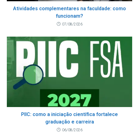
Atividades complementares na faculdade: como
funcionam?
07/08/2026
PIIC: como a iniciação científica fortalece
graduação e carreira
06/08/2026