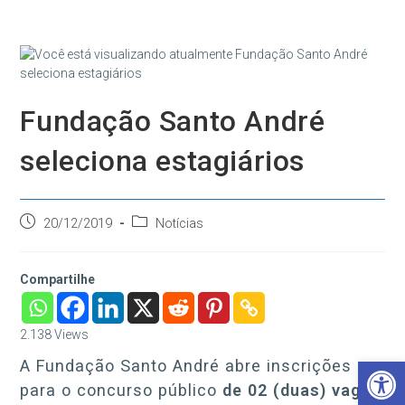
Ir
para
o
conteúdo
Fundação Santo André
seleciona estagiários
Post
Categoria
20/12/2019
Notícias
publicado:
do
post:
Compartilhe
2.138
Views
Barra de Ferramentas Aberta
A Fundação Santo André abre inscrições
para o concurso público
de 02 (duas) vaga