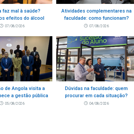
a faz mal à saúde?
Atividades complementares na
os efeitos do álcool
faculdade: como funcionam?
07/08/2026
07/08/2026
o de Angola visita a
Dúvidas na faculdade: quem
hece a gestão pública
procurar em cada situação?
05/08/2026
04/08/2026