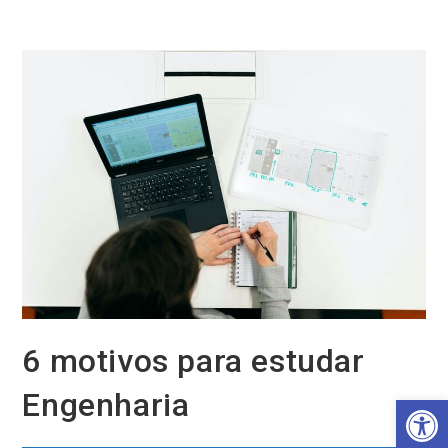
Ir
para
o
conteúdo
6 motivos para estudar
Engenharia
Barra de Ferramentas Aberta