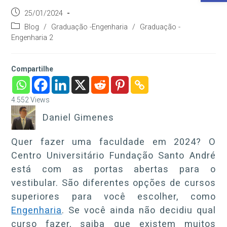
Post
25/01/2024
publicado:
Categoria
Blog
/
Graduação -Engenharia
/
Graduação -
do
Engenharia 2
post:
Compartilhe
4.552
Views
Daniel Gimenes
Quer fazer uma faculdade em 2024? O
Centro Universitário Fundação Santo André
está com as portas abertas para o
vestibular. São diferentes opções de cursos
superiores para você escolher, como
Engenharia
. Se você ainda não decidiu qual
curso fazer, saiba que existem muitos