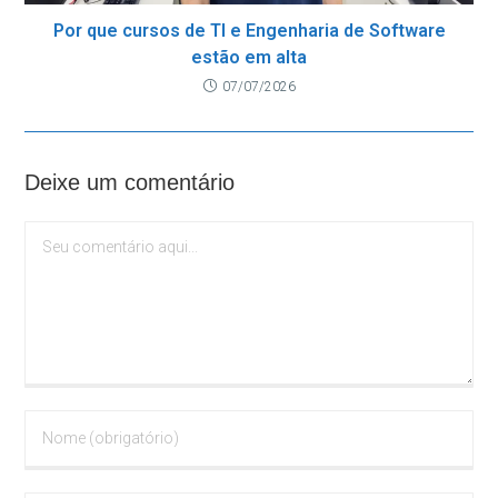
Por que cursos de TI e Engenharia de Software
estão em alta
07/07/2026
Deixe um comentário
Comentário
Digite
seu
nome
ou