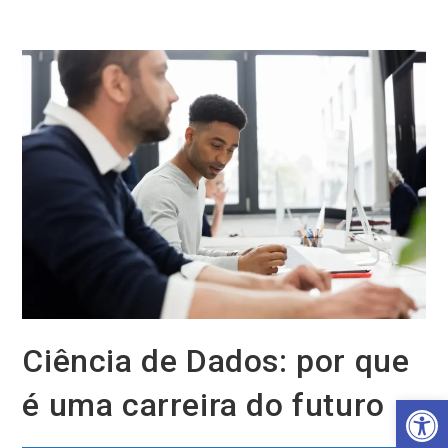
Ir
para
o
conteúdo
Ciência de Dados: por que
é uma carreira do futuro
Barra de Ferramentas Aberta