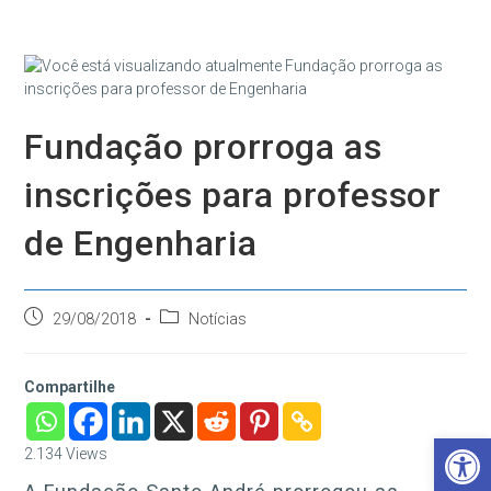
Ir
para
o
conteúdo
Fundação prorroga as
inscrições para professor
de Engenharia
Post
Categoria
29/08/2018
Notícias
publicado:
do
post:
Compartilhe
Barra de Ferramentas Aberta
2.134
Views