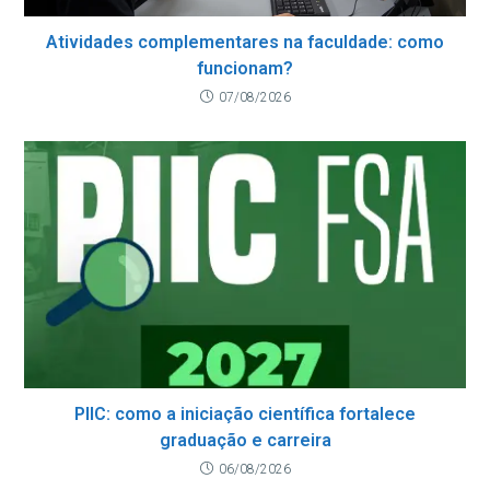
Atividades complementares na faculdade: como
funcionam?
07/08/2026
PIIC: como a iniciação científica fortalece
graduação e carreira
06/08/2026