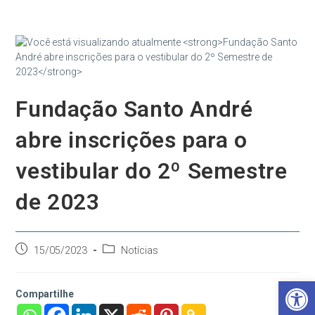
Ir
para
o
conteúdo
Fundação Santo André
abre inscrições para o
vestibular do 2º Semestre
de 2023
Post
Categoria
15/05/2023
Notícias
publicado:
do
post:
Barra de Ferramentas Aberta
Compartilhe