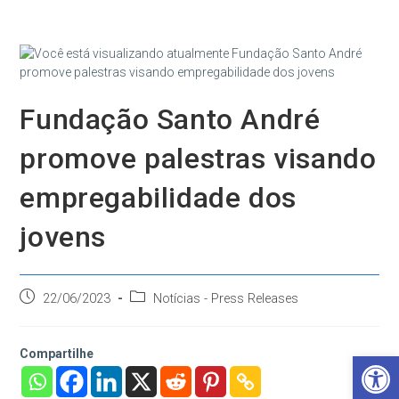
Ir
para
o
conteúdo
Fundação Santo André
promove palestras visando
empregabilidade dos
jovens
Post
Categoria
22/06/2023
Notícias - Press Releases
publicado:
do
post:
Compartilhe
Barra de Ferramentas Aberta