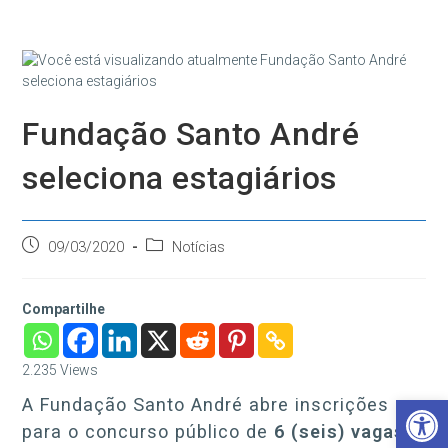
Ir
para
o
conteúdo
Fundação Santo André
seleciona estagiários
Post
Categoria
09/03/2020
Notícias
publicado:
do
post:
Compartilhe
2.235
Views
Barra de Ferramentas Aberta
A Fundação Santo André abre inscrições
para o concurso público de
6 (seis) vagas