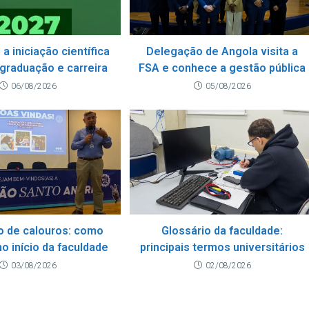
 a iniciação científica
Delegação de Angola visita a
 graduação e carreira
FSA e conhece a gestão pública
06/08/2026
05/08/2026
 de calouros: como
Glossário da faculdade:
no início da faculdade
principais termos universitários
03/08/2026
02/08/2026