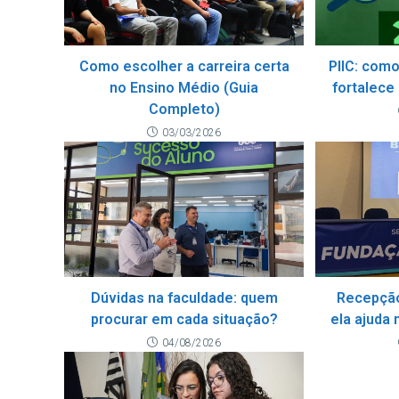
Como escolher a carreira certa
PIIC: como
no Ensino Médio (Guia
fortalece
Completo)
03/03/2026
Dúvidas na faculdade: quem
Recepção
procurar em cada situação?
ela ajuda 
04/08/2026