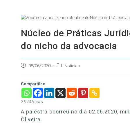
Ir
para
o
conteúdo
Núcleo de Práticas Jurídi
do nicho da advocacia
Post
Categoria
08/06/2020
Notícias
publicado:
do
post:
Compartilhe
2.923
Views
A palestra ocorreu no dia 02.06.2020, min
Oliveira.