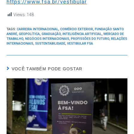
https://www.fsa.br/vestibular
Views:
148
TAGS:
CARREIRA INTERNACIONAL
,
COMÉRCIO EXTERIOR
,
FUNDAÇÃO SANTO
ANDRÉ
,
GEOPOLÍTICA
,
GRADUAÇÃO
,
INTELIGÊNCIA ARTIFICIAL
,
MERCADO DE
TRABALHO
,
NEGÓCIOS INTERNACIONAIS
,
PROFISSÕES DO FUTURO
,
RELAÇÕES
INTERNACIONAIS
,
SUSTENTABILIDADE
,
VESTIBULAR FSA
VOCÊ TAMBÉM PODE GOSTAR