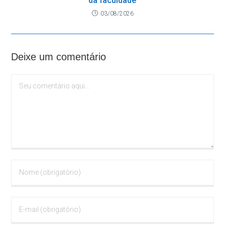
da faculdade
03/08/2026
Deixe um comentário
Comentário
Digite
seu
nome
ou
Digite
nome
seu
de
endereço