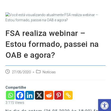
Ir
para
o
conteúdo
FSA realiza webinar –
Estou formado, passei na
OAB e agora?
Post
Categoria
27/05/2020
Notícias
publicado:
do
post:
Compartilhe
Barra de Ferramentas Aberta
3.115
Views