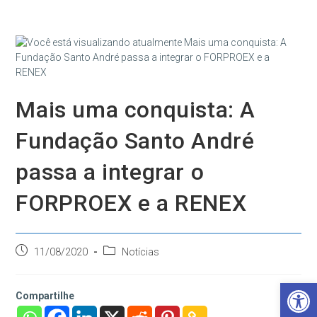
Ir
para
o
conteúdo
Mais uma conquista: A
Fundação Santo André
passa a integrar o
FORPROEX e a RENEX
Post
Categoria
11/08/2020
Notícias
publicado:
do
post:
Barra de Ferramentas Aberta
Compartilhe