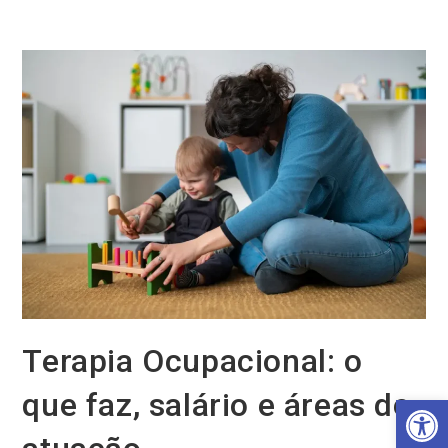
Ir
para
o
conteúdo
Terapia Ocupacional: o
que faz, salário e áreas de
Barra de Ferramentas Aberta