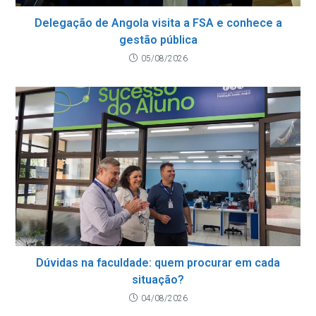
Delegação de Angola visita a FSA e conhece a
gestão pública
05/08/2026
Dúvidas na faculdade: quem procurar em cada
situação?
04/08/2026