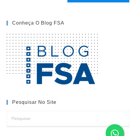
site
(opcional)
Conheça O Blog FSA
Pesquisar No Site