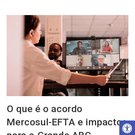
Ir
para
o
conteúdo
O que é o acordo
Mercosul-EFTA e impactos
Barra de Ferramentas Aberta